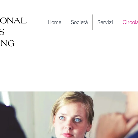
IONAL
Home
Società
Servizi
Circola
S
ING