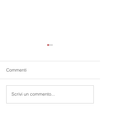
Commenti
Circolare 2/2021
Circolare 1/2021
Scrivi un commento...
Professional
Partners